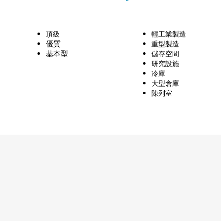
頂級
輕工業製造
優質
重型製造
基本型
儲
存
空間
研究設施
冷庫
大型倉庫
陳列室