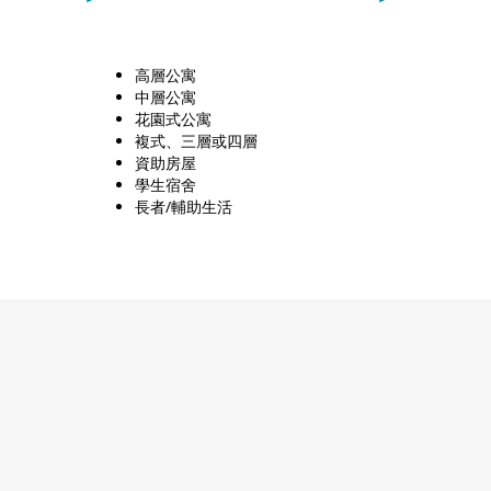
高層公寓
中層公寓
花園式公寓
複式、三層或四層
資助房屋
學生宿舍
長者/輔助生活